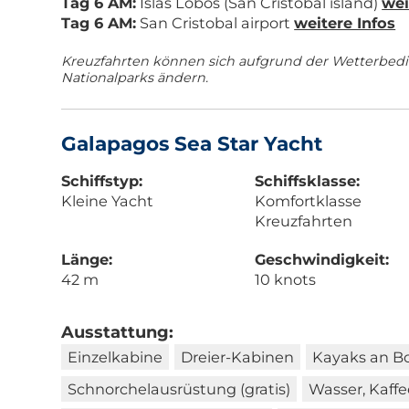
Tag 6 AM:
Islas Lobos (San Cristobal island)
wei
Tag 6 AM:
San Cristobal airport
weitere Infos
Kreuzfahrten können sich aufgrund der Wetterbe
Nationalparks ändern.
Galapagos Sea Star Yacht
Schiffstyp:
Schiffsklasse:
Kleine Yacht
Komfortklasse
Kreuzfahrten
Länge:
Geschwindigkeit:
42 m
10 knots
Ausstattung:
Einzelkabine
Dreier-Kabinen
Kayaks an B
Schnorchelausrüstung (gratis)
Wasser, Kaffe