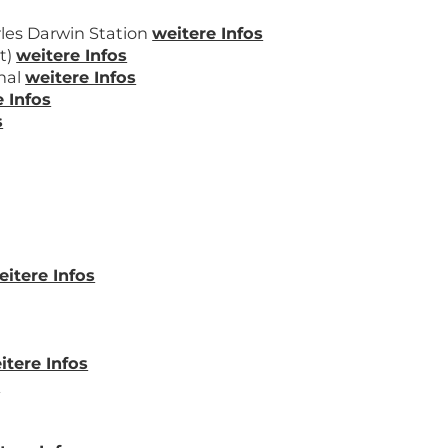
rles Darwin Station
weitere Infos
ht)
weitere Infos
nal
weitere Infos
 Infos
s
eitere Infos
itere Infos
s