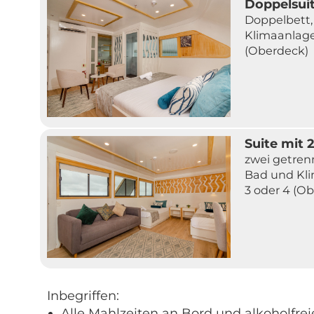
Doppelsui
Doppelbett,
Klimaanlage
(Oberdeck)
Suite mit 
zwei getren
Bad und Kli
3 oder 4 (O
Inbegriffen:
Alle Mahlzeiten an Bord und alkoholfrei