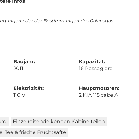
tere Infos
dingungen oder der Bestimmungen des Galapagos-
Baujahr:
Kapazität:
2011
16 Passagiere
Elektrizität:
Hauptmotoren:
110 V
2 KIA 115 cabe A
ord
Einzelreisende können Kabine teilen
e, Tee & frische Fruchtsäfte