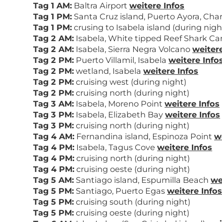
Tag 1 AM:
Baltra Airport
weitere Infos
Tag 1 PM:
Santa Cruz island, Puerto Ayora, Cha
Tag 1 PM:
crusing to Isabela island (during nig
Tag 2 AM:
Isabela, White tipped Reef Shark Ca
Tag 2 AM:
Isabela, Sierra Negra Volcano
weitere
Tag 2 PM:
Puerto Villamil, Isabela
weitere Info
Tag 2 PM:
wetland, Isabela
weitere Infos
Tag 2 PM:
cruising west (during night)
Tag 2 PM:
cruising north (during night)
Tag 3 AM:
Isabela, Moreno Point
weitere Infos
Tag 3 PM:
Isabela, Elizabeth Bay
weitere Infos
Tag 3 PM:
cruising north (during night)
Tag 4 AM:
Fernandina island, Espinoza Point
w
Tag 4 PM:
Isabela, Tagus Cove
weitere Infos
Tag 4 PM:
cruising north (during night)
Tag 4 PM:
cruising oeste (during night)
Tag 5 AM:
Santiago island, Espumilla Beach
we
Tag 5 PM:
Santiago, Puerto Egas
weitere Info
Tag 5 PM:
cruising south (during night)
Tag 5 PM:
cruising oeste (during night)