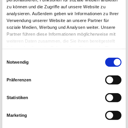
zu können und die Zugriffe auf unsere Website zu
Durch Klick auf "Abschicken" bestätigen Sie unsere
analysieren. Außerdem geben wir Informationen zu Ihrer
Hinweise zum
Datenschutz
.
Verwendung unserer Website an unsere Partner für
soziale Medien, Werbung und Analysen weiter. Unsere
Abschicken
Partner führen diese Informationen möglicherweise mit
weiteren Daten zusammen, die Sie ihnen bereitgestellt
*
haben oder die sie im Rahmen Ihrer Nutzung der Dienste
Pflichtfelder
gesammelt haben.
Einwilligungsauswahl
Notwendig
Herr Frobeen kann Ihnen eine genaue
Auskunft über die Schiffe geben.
Gerne berät Sie Herr Frobeen
Präferenzen
telefonisch unter
+49 (0)7633 9399360
oder per E-Mail
info@frobeen.de
Statistiken
Wenn Sie buchen möchten, wie sehen die
Marketing
Zahlungsmodalitäten aus?
Die Reservierung ist als Option kostenlos.