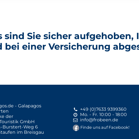
s sind Sie sicher aufgehoben,
d bei einer Versicherung abges
+49 (0)7633 9399360
Mo. - Fr. 10:00 - 18:00
ke der
info@frobeen.de
Touristik GmbH
-Burstert-Weg 6
Finde uns auf Facebook!
Staufen im Breisgau