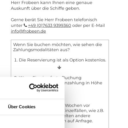
Herr Frobeen kann Ihnen eine genaue
Auskunft über die Schiffe geben.
Gerne berät Sie Herr Frobeen telefonisch
unter
+49 (0)7633 9399360
oder per E-Mail
info@frobeen.de
Wenn Sie buchen möchten, wie sehen die
Zahlungsmodalitäten aus?
Die Reservierung ist als Option kostenlos.
Wenn Sie eine feste Buchung
vornehmen, ist eine Anzahlung in Höhe
von 20% fällig.
Die Restzahlung ist 4 Wochen vor
Über Cookies
Reiseantritt fällig. In Einzelfällen, wie z.B.
Tauchkreuzfahrten gelten andere
Regeln. Informationen auf Anfrage.