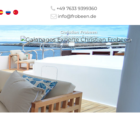
+49 7633 9399360
info@frobeen.de
Christian Frobeen
Galapagos Experte