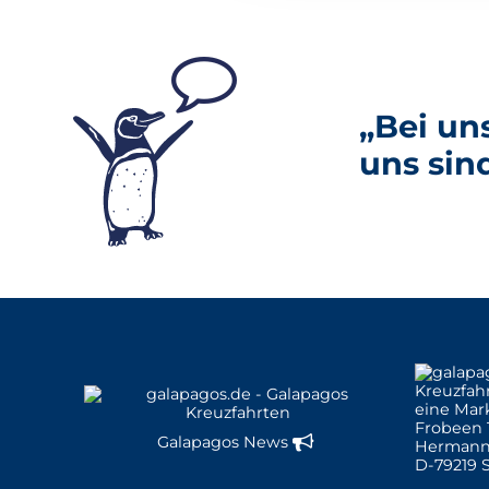
„Bei un
uns sin
eine Mar
Frobeen 
Galapagos News
Hermann
D-79219 