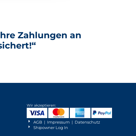
 Ihre Zahlungen an
ichert!“
Wir akzeptieren:
AGB
|
Impressum
|
Datenschutz
Shipowner Log In