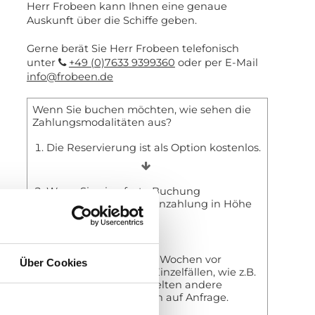
Herr Frobeen kann Ihnen eine genaue
Auskunft über die Schiffe geben.
Gerne berät Sie Herr Frobeen telefonisch
unter
+49 (0)7633 9399360
oder per E-Mail
info@frobeen.de
Wenn Sie buchen möchten, wie sehen die
Zahlungsmodalitäten aus?
Die Reservierung ist als Option kostenlos.
Wenn Sie eine feste Buchung
vornehmen, ist eine Anzahlung in Höhe
von 20% fällig.
Die Restzahlung ist 4 Wochen vor
Über Cookies
Reiseantritt fällig. In Einzelfällen, wie z.B.
Tauchkreuzfahrten gelten andere
Regeln. Informationen auf Anfrage.