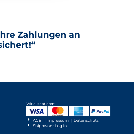
 Ihre Zahlungen an
ichert!“
Wir akzeptieren:
AGB
|
Impressum
|
Datenschutz
Shipowner Log In