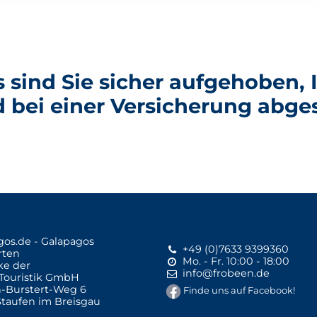
s sind Sie sicher aufgehoben,
d bei einer Versicherung abges
+49 (0)7633 9399360
Mo. - Fr. 10:00 - 18:00
ke der
info@frobeen.de
Touristik GmbH
-Burstert-Weg 6
Finde uns auf Facebook!
Staufen im Breisgau