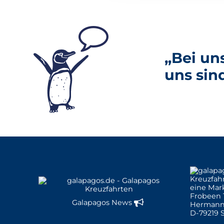
„Bei un
uns sin
eine Mar
Frobeen 
Galapagos News
Hermann
D-79219 