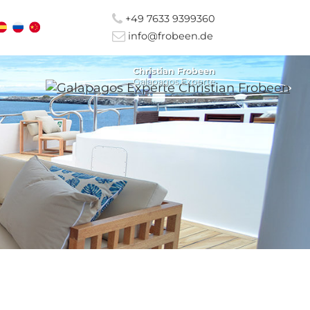
+49 7633 9399360
info@frobeen.de
Christian Frobeen
Galapagos Experte