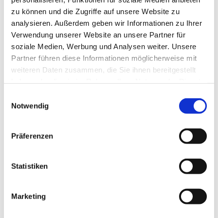
zu können und die Zugriffe auf unsere Website zu
Durch Klick auf "Abschicken" bestätigen Sie unsere
analysieren. Außerdem geben wir Informationen zu Ihrer
Hinweise zum
Datenschutz
.
Verwendung unserer Website an unsere Partner für
soziale Medien, Werbung und Analysen weiter. Unsere
Abschicken
Partner führen diese Informationen möglicherweise mit
weiteren Daten zusammen, die Sie ihnen bereitgestellt
*
haben oder die sie im Rahmen Ihrer Nutzung der Dienste
Pflichtfelder
gesammelt haben.
Einwilligungsauswahl
Notwendig
Herr Frobeen kann Ihnen eine genaue
Auskunft über die Schiffe geben.
Gerne berät Sie Herr Frobeen
Präferenzen
telefonisch unter
+49 (0)7633 9399360
oder per E-Mail
info@frobeen.de
Statistiken
Wenn Sie buchen möchten, wie sehen die
Marketing
Zahlungsmodalitäten aus?
Die Reservierung ist als Option kostenlos.