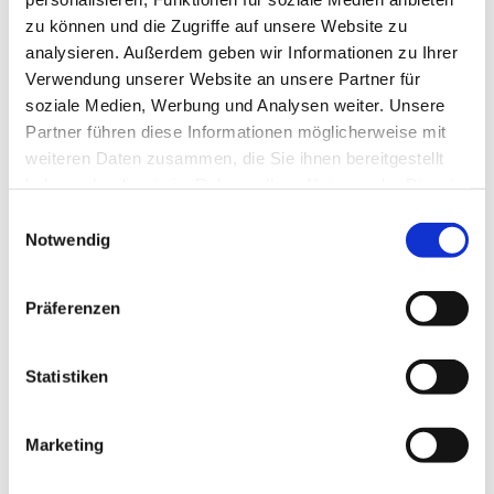
zu können und die Zugriffe auf unsere Website zu
Durch Klick auf "Abschicken" bestätigen Sie unsere
analysieren. Außerdem geben wir Informationen zu Ihrer
Hinweise zum
Datenschutz
.
Verwendung unserer Website an unsere Partner für
soziale Medien, Werbung und Analysen weiter. Unsere
Abschicken
Partner führen diese Informationen möglicherweise mit
weiteren Daten zusammen, die Sie ihnen bereitgestellt
*
haben oder die sie im Rahmen Ihrer Nutzung der Dienste
Pflichtfelder
gesammelt haben.
Einwilligungsauswahl
Notwendig
Herr Frobeen kann Ihnen eine genaue
Auskunft über die Schiffe geben.
Gerne berät Sie Herr Frobeen
Präferenzen
telefonisch unter
+49 (0)7633 9399360
oder per E-Mail
info@frobeen.de
Statistiken
Wenn Sie buchen möchten, wie sehen die
Marketing
Zahlungsmodalitäten aus?
Die Reservierung ist als Option kostenlos.