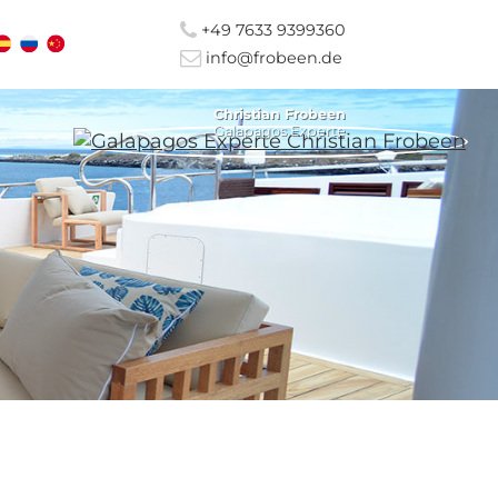
+49 7633 9399360
info@frobeen.de
Christian Frobeen
Galapagos Experte