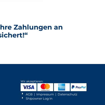
 Ihre Zahlungen an
ichert!“
Wir akzeptieren:
AGB
|
Impressum
|
Datenschutz
Shipowner Log In