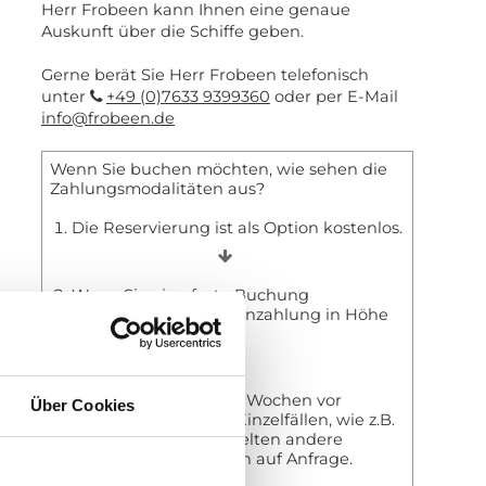
Herr Frobeen kann Ihnen eine genaue
Auskunft über die Schiffe geben.
Gerne berät Sie Herr Frobeen telefonisch
unter
+49 (0)7633 9399360
oder per E-Mail
info@frobeen.de
Wenn Sie buchen möchten, wie sehen die
Zahlungsmodalitäten aus?
Die Reservierung ist als Option kostenlos.
Wenn Sie eine feste Buchung
vornehmen, ist eine Anzahlung in Höhe
von 20% fällig.
Die Restzahlung ist 4 Wochen vor
Über Cookies
Reiseantritt fällig. In Einzelfällen, wie z.B.
Tauchkreuzfahrten gelten andere
Regeln. Informationen auf Anfrage.