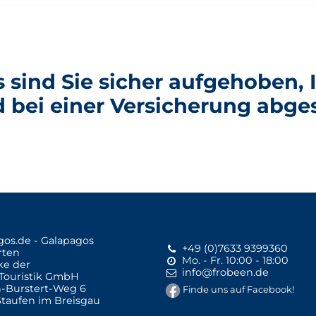
s sind Sie sicher aufgehoben,
d bei einer Versicherung abges
+49 (0)7633 9399360
Mo. - Fr. 10:00 - 18:00
ke der
info@frobeen.de
Touristik GmbH
-Burstert-Weg 6
Finde uns auf Facebook!
Staufen im Breisgau