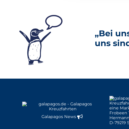
„Bei un
uns sin
eine Mar
Frobeen 
Galapagos News
Hermann
D-79219 