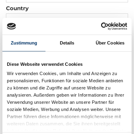
Country
*
Phone
Zustimmung
Details
Über Cookies
*
Email
Diese Webseite verwendet Cookies
Wir verwenden Cookies, um Inhalte und Anzeigen zu
Message
personalisieren, Funktionen für soziale Medien anbieten
zu können und die Zugriffe auf unsere Website zu
analysieren. Außerdem geben wir Informationen zu Ihrer
Verwendung unserer Website an unsere Partner für
soziale Medien, Werbung und Analysen weiter. Unsere
Partner führen diese Informationen möglicherweise mit
*
Security code
weiteren Daten zusammen, die Sie ihnen bereitgestellt
haben oder die sie im Rahmen Ihrer Nutzung der Dienste